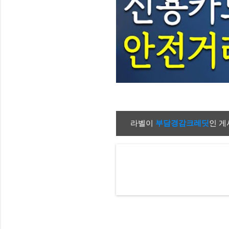
라벨이
부담경감크레딧
인 게
글