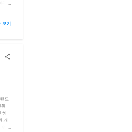
현금화
글기프
 게임
 보기
 즉시
철 현
므로,
요할
: 온
결제
품권현
며, 휴
r 업계
철 유용
쳐랜드
쉬 전
전환
상품권
 혜
액 현
권 개
인 상
 수