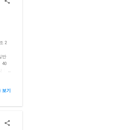
매하려
을 찾
간에
 제한
저에서
 입력
조 2
 부족
 구분
 조회
일반
캐시·
40
결제창
100
, 신
절차 확
 보기
돌파 고
 매
캠코·금
보채권
내용 채
.