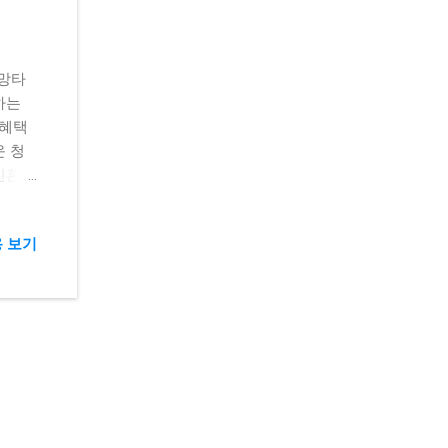
희망타
하는
 혜택
운 청
 신혼희
공공주
모기지
 보기
(예:
 매우
 위한
 혼인
가 있
니다.
19세
 전입
다음과