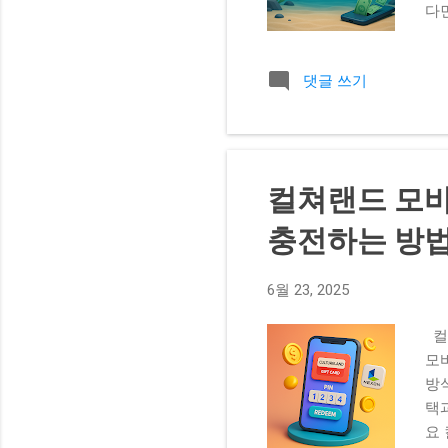
다
란
트
댓글 쓰기
이
현
금
미
때
컬쳐랜드 모
라
한
충전하는 방
금
가
6월 23, 2025
ba
최저
컬
한
모
환 
방
도
택
금화
요
품권