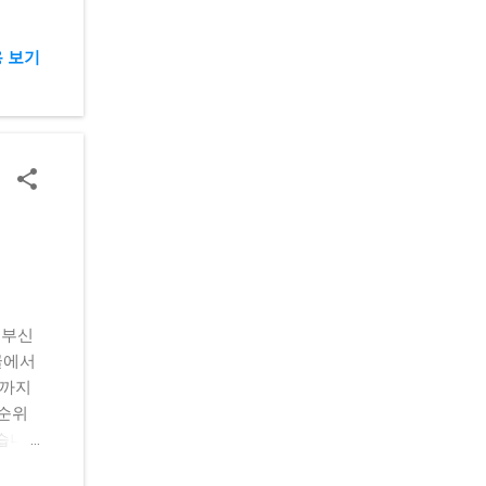
등 다
으로
 보기
제 없
권카드
에게
임 결제
IN번
 별도
 저는
와 즉
사이트나
. 게
시 전
눈부신
처 사
글에서
 제휴
팁까지
 결제창
 순위
 게임
했습니
넥슨
스토리