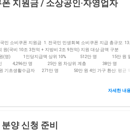
폰 지원금 / 소상공인·자영업자
상품권은 결제 창에서 안 뜨거나, 눌러도 동작하지 않죠. 해결 팁: 구
 상품권이 결제대행사 지원 목록에 있는지 확인하고, 다른 PG사 옵션
세요. 3. 카드사 위험거래 탐지 차단 이상거래 탐지 시스템: 짧은 시
금액 결제 시도, 이탈 IP·기기 결제 등 보안 모니터링에 걸리면 결제
 팁: 결제 시도 간격을 5~10분 두고 재시도 다른 기기 또는 브라우
 네트워크 전환: Wi-Fi→LTE 변경 4. 상품권 유효기간·잔액 문제 PIN
국민 소비쿠폰 지원금 1. 전국민 민생회복 소비쿠폰 지급 총규모: 13
: 유효기간이 지난 PIN은 자동 차단 잔액 부족: 등록 전 남은 금액이
억 원(국비 10조 3천억 + 지방비 2조 9천억) 지원 대상·금액
면 결제 불가 해결 팁: 상품권 앞면·모바일앱에서 유효기간·잔액 미리
원(명) 1인당지급액 상위 10% 512만 명 15만 원 
 장을 조합 결제하거나, 카드+상품권 병행 결제 시도 5. 브라우저·앱 
민 4,296만 명 25만 원 차상위 계층 38만 명 
키 충돌 결제 페이지 오류: 캐시·쿠키가 오래된 결제 정보를 남기면 
 원 기초생활수급자 271만 명 50만 원 4인 가구 환산: 평균 약 
 작동 방해 해결 팁: 결제 전 브라우저 캐시·쿠키 삭제 가능하...
 원 상당 소비쿠폰 수령 지급 방식 지역사랑상품권(지역화폐), 선불카드
체크카드 중 선택 추경 의결 후 TF(태스크포스)에서 세부 지급·사용 
자세한 내용
추가 지원 지역화폐 예산 6천억 원 증액 → 올해 발행 규모 29조 원 
 가전 10% 환급(1인당 최대 30만 원) 숙박·영화·공연 할인쿠폰 780만
 2. 소상공인·자영업자 ‘배드뱅크’ 채무탕감 총투입 예산: 4천억 원(
국 협업) 지원 대상: 7년 이상 장기 연체(5천만 원 이하) 개인 무담
 지원 규모: 113만 4천명, 16조 4천억 원 상당 채권 매입·소각 주요 
분양 신청 준비
매입·소각 정부·금융권이 95% 이상 할인 매입 후 소각 새출발기금 지..