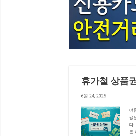
글
휴가철 상품권
6월 24, 2025
여
용
다
을