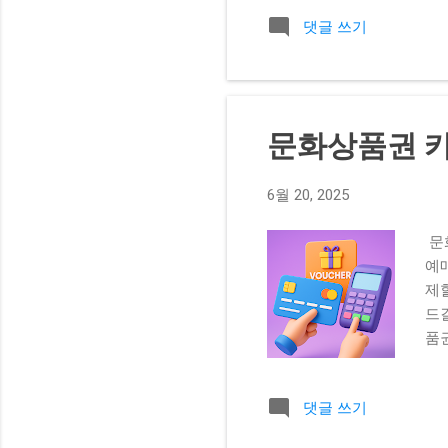
메
댓글 쓰기
던
레
스
신
한 
문화상품권 카
이터
텐
6월 20, 2025
상
기입
문
모드
예
정
제
만
드
며
품권
러
모바
퇴근
사 
로 
댓글 쓰기
드
천 