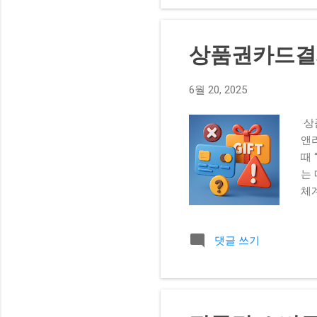
필
본인
간·
상품권카드결
후 
이지
6월 20, 2025
결 
결
상
다른
앤
단)
때
Fi
는
제,
체
가’
지막
담:
제한
댓글 쓰기
상)
도 
5
리할
날