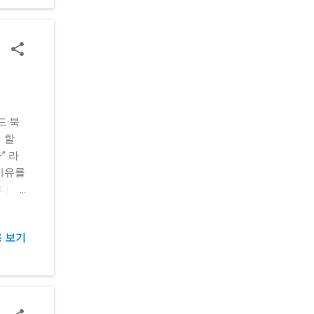
 선택
유효기
 성공
드 홈페
상 해
소액
 처리
드·북
안 차
 할
i-
” 라
키 삭
이유를
N 불
. 마
 체험
. 결
권 이
 보기
결제 한
 팁:
로 관
: 다
 비지