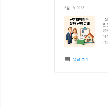
6월 18, 2025
신
운
공
이
약
망
택
댓글 쓰기
와
과
중요
자격
예정
는
세대
이
신