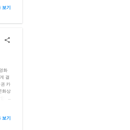
임 3
 보기
오브
 메이플
이트로
 방대
던전앤파
드 콘
포츠의
 인
. 신규
·영화
돈 걱
게 결
천할
품권 카
 제공이
 문화상
러쉬플
할인몰·
해 출
등 PG
릭터들
체크카
 보기
 추
 중