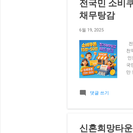
전국민 소비쿠
원 
는
채무탕감
아보
동일
6월 19, 2025
해결
시도
전
오류
천
하
인
여러
국
쿠
만
정상
만
용·
댓글 쓰기
정 
효율
공급
융당
예상
신혼희망타운 
권 