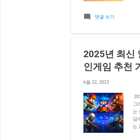
있
양
댓글 쓰기
P
이
결
최
창에
2025년 최
호를
의
인게임 추천 
최
시
6월 22, 2025
모
임사
2
환 
그
용
는
쇼
담아
에서
는
사
다.
(N