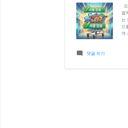
모
컬
는
드
게
이 
이
댓글 쓰기
하
보
은
과
상
핀
다
차
자 
1
요