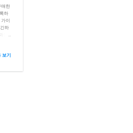
구매한
등록하
 가이
요긴하
 과정
 일일
을까'
 보기
때 생각
. 오늘
 방법
 주요
상품권의
구성이
경로를
 숫
 는
로 필
 자주