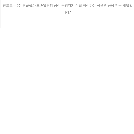
가기 때문에 생활비 방어에 이만한 게 없답니
"핀프로는 (주)핀클럽과 모바일핀의 공식 운영자가 직접 작성하는 상품권 금융 전문 채널입
다. 💡 알아두세요! 발행 목적에 따른 혜택 차
니다."
이 정부나 지자체에서 발행하는 상품권(온누
리, 지역사랑상...