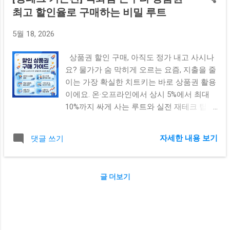
최고 할인율로 구매하는 비밀 루트
5월 18, 2026
상품권 할인 구매, 아직도 정가 내고 사시나
요? 물가가 숨 막히게 오르는 요즘, 지출을 줄
이는 가장 확실한 치트키는 바로 상품권 활용
이에요. 온·오프라인에서 상시 5%에서 최대
10%까지 싸게 사는 루트와 실전 재테크 팁을
한눈에 정리해 드립니다! 안녕하세요! 요즘
마트나 카페만 가도 손이 벌벌 떨릴 정도로
자세한 내용 보기
댓글 쓰기
생활 물가가 정말 많이 올랐잖아요. 솔직히
월급 빼고 다 오르는 기분이라 저도 매달 생
활비 달력을 보면서 한숨을 쉬곤 했거든요.
글 더보기
어떻게 하면 고정 지출을 조금이라도 줄일 수
있을까 고민하다가 정착한 방법이 바로 '상품
권 할인 구매' 예요. 처음에는 몇 천 원 아껴서
뭐가 달라질까 싶었는데, 이게 매달 쌓이다