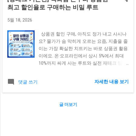
최고 할인율로 구매하는 비밀 루트
5월 18, 2026
상품권 할인 구매, 아직도 정가 내고 사시나
요? 물가가 숨 막히게 오르는 요즘, 지출을 줄
이는 가장 확실한 치트키는 바로 상품권 활용
이에요. 온·오프라인에서 상시 5%에서 최대
10%까지 싸게 사는 루트와 실전 재테크 팁을
한눈에 정리해 드립니다! 안녕하세요! 요즘
마트나 카페만 가도 손이 벌벌 떨릴 정도로
자세한 내용 보기
댓글 쓰기
생활 물가가 정말 많이 올랐잖아요. 솔직히
월급 빼고 다 오르는 기분이라 저도 매달 생
활비 달력을 보면서 한숨을 쉬곤 했거든요.
글 더보기
어떻게 하면 고정 지출을 조금이라도 줄일 수
있을까 고민하다가 정착한 방법이 바로 '상품
권 할인 구매' 예요. 처음에는 몇 천 원 아껴서
뭐가 달라질까 싶었는데, 이게 매달 쌓이다