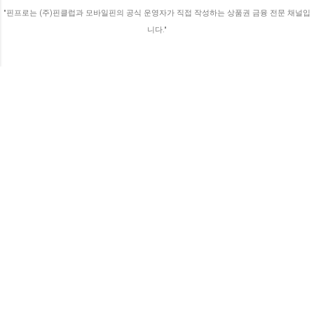
가기 때문에 생활비 방어에 이만한 게 없답니
"핀프로는 (주)핀클럽과 모바일핀의 공식 운영자가 직접 작성하는 상품권 금융 전문 채널입
다. 💡 알아두세요! 발행 목적에 따른 혜택 차
니다."
이 정부나 지자체에서 발행하는 상품권(온누
리, 지역사랑상...