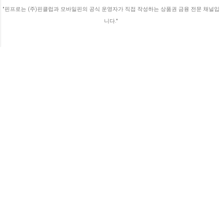
입력 시 대소문자나 유사 문자에 특히 유의해
"핀프로는 (주)핀클럽과 모바일핀의 공식 운영자가 직접 작성하는 상품권 금융 전문 채널입
야 합니다. 💡 스크래치 훼손 시 팁! 오프라인
니다."
지류 상품권의 스크래치를 긁다 번호가 일부
지워졌더라도, 하단의 바코드 번호나...