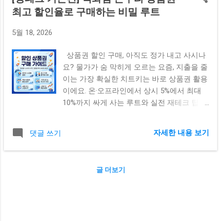
최고 할인율로 구매하는 비밀 루트
5월 18, 2026
상품권 할인 구매, 아직도 정가 내고 사시나
요? 물가가 숨 막히게 오르는 요즘, 지출을 줄
이는 가장 확실한 치트키는 바로 상품권 활용
이에요. 온·오프라인에서 상시 5%에서 최대
10%까지 싸게 사는 루트와 실전 재테크 팁을
한눈에 정리해 드립니다! 안녕하세요! 요즘
마트나 카페만 가도 손이 벌벌 떨릴 정도로
자세한 내용 보기
댓글 쓰기
생활 물가가 정말 많이 올랐잖아요. 솔직히
월급 빼고 다 오르는 기분이라 저도 매달 생
활비 달력을 보면서 한숨을 쉬곤 했거든요.
글 더보기
어떻게 하면 고정 지출을 조금이라도 줄일 수
있을까 고민하다가 정착한 방법이 바로 '상품
권 할인 구매' 예요. 처음에는 몇 천 원 아껴서
뭐가 달라질까 싶었는데, 이게 매달 쌓이다