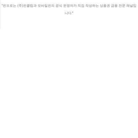
가기 때문에 생활비 방어에 이만한 게 없답니
"핀프로는 (주)핀클럽과 모바일핀의 공식 운영자가 직접 작성하는 상품권 금융 전문 채널입
다. 💡 알아두세요! 발행 목적에 따른 혜택 차
니다."
이 정부나 지자체에서 발행하는 상품권(온누
리, 지역사랑상...