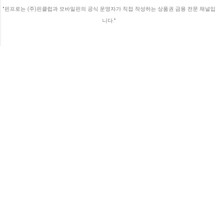
만 오류가 자주 난다고 말씀하세요. 결제 대
"핀프로는 (주)핀클럽과 모바일핀의 공식 운영자가 직접 작성하는 상품권 금융 전문 채널입
행사(PG사)와 이동통신사가 시스템을 일부러
니다."
까다롭게 만들어 둔 걸까요? 결론부터 말씀
드...