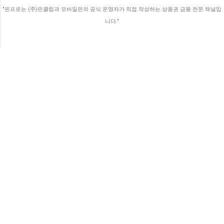
도와 픽셀 밀도를 가진 레티나 디스플레이.
"핀프로는 (주)핀클럽과 모바일핀의 공식 운영자가 직접 작성하는 상품권 금융 전문 채널입
FaceTime 영상 통화를 위한 전면 카메라. 후
니다."
면 카메라용 LED 플래시. A4 칩 소개. 아이폰
4S(2011) 음성으로 작동하는 애플의 가상 비
서 시리. 향상된 저조도 성능과 1080p 비디오
녹화로 개선된 카메라. 원활한 데이터 동기화
를 위한 iClo...