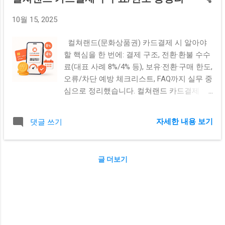
10월 15, 2025
컬쳐랜드(문화상품권) 카드결제 시 알아야
할 핵심을 한 번에: 결제 구조, 전환·환불 수수
료(대표 사례 8%/4% 등), 보유·전환·구매 한도,
오류/차단 예방 체크리스트, FAQ까지 실무 중
심으로 정리했습니다. 컬쳐랜드 카드결제 한
눈에 보는 핵심 요약 “카드로 바로 결제”와
“충전 후 전환/사용”은 수수료 구조가 다릅니
자세한 내용 보기
댓글 쓰기
다. 카드 결제 자체는 판매처/PG/카드사 정책
에 따라 별도 수수료가 없게 보이기도 하지
만, 충전한 컬쳐캐쉬를 다른 지갑·포인트로 전
글 더보기
환할 때 전환 수수료가 붙는 경우가 대표적입
니다(예: 컬쳐캐쉬 → 페이북머니 8%). 보유/
전환/환불 한도와 규정이 따로 존재합니다
(예: 보유 한도 200만 원, 간편 인증 50만 원
등으로 안내되는 사례가 일반적). 자동환불/
일반환불은 수수료와 횟수/금액 한도가 다릅