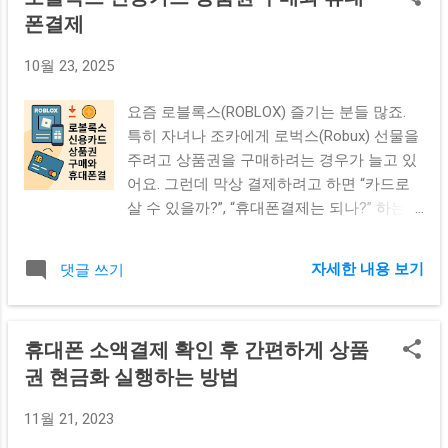
폰결제
10월 23, 2025
요즘 로블록스(ROBLOX) 즐기는 분들 많죠.
특히 자녀나 조카에게 로벅스(Robux) 선물을
주려고 상품권을 구매하려는 경우가 늘고 있
어요. 그런데 막상 결제하려고 하면 “카드로
살 수 있을까?”, “휴대폰결제는 되나?” 하는
고민이 생깁니다. 오늘은 실제 사용자 입장에
서 로블록스 신용카드 상품권 구매 방법과 휴
자세한 내용 보기
댓글 쓰기
대폰결제 가능한 경로, 그리고 가장 효율적으
로 충전하는 팁까지 정리해드릴게요. 로블록
스 상품권이란? 생소한 로블록스 상품권은
휴대폰 소액결제 확인 후 간편하게 상품
쉽게 말해 로벅스(Robux)를 충전할 수 있는
권 현금화 실행하는 방법
디지털 코드예요. 해외에서는 기프트카드 형
태로 판매되지만, 한국에서는 온라인 상품권
11월 21, 2023
사이트 '모바일핀', '샌드핀' 등을 통해 PIN코