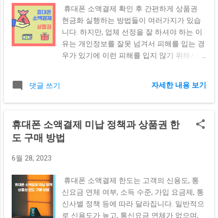
드(번호형식)로 구매할 수 있습니다. 보통 아
휴대폰 소액결제 확인 후 간편하게 상품권
래 세 가지 형태로 나뉘어요. 로블록스 기프
현금화 실행하는 방법들이 여러가지가 있습
트카드(10달러·25달러·50달러) 컬쳐랜드 상
니다. 하지만, 업체 선정을 잘 하셔야 하는 이
품권 → 로블록스 충전 전환 구글기프트카드
유는 개인정보를 잘못 넘겨서 피해를 입는 경
→ 로블록스 앱 결제에 사용 즉, 신용카드 상
우가 있기에 이런 피해를 입지 않기 위해서는
품권 결제 → 로벅스 충전으로 이어지는 간접
확실한 사업자에서 정식으로 구매 판매를 하
결제 구조가 가능하다는 겁니다. 신용카드로
셔야 합니다. 휴대폰 소액결제 확인 후 사용
로블록스 상품권 구매 가능할까? 정답은 가
자세한 내용 보기
댓글 쓰기
하지 않는 상품권 현금화 방법 휴대폰 소액결
능합니다. 다만, 공식 로블록스 사이트에서는
제 휴대폰 소액결제 상품권 휴대폰 소액결제
해외 결제 카드만 일부 허용하기 때문에 대부
를 이용하는 상품권을 구매하는 방법을 알아
분의 이용자는 국내 온라인 상품권몰을 통해
휴대폰 소액결제 미납 정책과 상품권 한
봅니다. 휴대폰 소액결제는 각 통신사 SKT소
구매합니다. 대표적인 신용카드 상품권 구매
도 구매 방법
액결제, KT소액결제, LGU+소액결제, 알뜰폰
처는 다음과 같아요. 사이트명 결제수
소액결제 등 사용하는 휴대폰 통신사에서 제
단 장점 모바일
6월 28, 2023
공하는 결제 수단입니다. 복잡한 공인인증 수
핀 신용카드 / 휴대폰결제 / 계좌이체
단을 거치는것보다 결제 하는 방법이 쉽습니
카드 승인율 높음, 즉시 코드 발송 샌드핀
휴대폰 소액결제 한도는 고객의 신용도, 통
다. 휴대폰 본인인증을 통해서 결제를 간편하
...
신요금 연체 여부, 소득 수준, 가입 요금제, 통
고 빠르게 가능케 합니다. 최초 휴대폰을 개
신사별 정책 등에 따라 달라집니다. 일반적으
통하고 3개월 미만의 경우 휴대폰결제 수단
로 신용도가 높고, 통신요금 연체가 없으며,