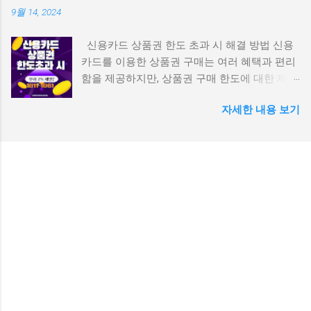
따라 차등) 소액결제로 결제 시 ‘결제창 상단에
9월 14, 2024
나 모바일 결제가 가능합니다. 계좌 이체 충전:
Payletter 로고’ 확인 가능 즉, 페이레터 결제가
간편하게 계좌에서 모빌리언스 카드로 충전할
된다는 건 해당 사이트가 공식 통신사 결제 연동
신용카드 상품권 한도 초과 시 해결 방법 신용
수 있습니다. 다양한 결제 수단 충전: 현금, 신용
을 갖춘 정식 가맹점이라는 뜻이기도 합니다. 2.
카드를 이용한 상품권 구매는 여러 혜택과 편리
카드, 포인트 등 다양한 결제 수단으로 모빌리언
페이레터 휴대폰결제로 상품권 구매 가능한 대
함을 제공하지만, 상품권 구매 한도에 대한 제한
스 카드에 충전할 수 있습니다. 간편한 앱 이용:
표 사이트 아래는 2025년 현재, 페이레터를 통해
이 있다는 사실을 많은 분들이 간과하곤 합니다.
앱 하나로 카드 충전, 결제 내역 확인, 사용 내역
휴대폰결제로 상품권을 구매할 수 있는 주요 사
자세한 내용 보기
특히 상품권을 자주 구매하거나 고액으로 구매
확인 등을 할 수 있습니다. 생체 인증: 일부 단말
이트입니다. 컬쳐랜드, 틴캐시, 도서문화, 구글기
하려는 경우, 카드사에서 정한 한도에 걸려 결제
기에서는 생체 인증을 통해 안전하게 결제할 수
프트카드 등 다양한 상품권이 구매 가능합니다.
가 거부될 수 있습니다. 그렇다면 신용카드 상품
있습니다. 3. 발급 방법 모빌리언스 카드는 KG모
① 핀클럽 (https://www.pinclub.kr) 컬쳐랜드, 도
권 한도 초과 문제를 어떻게 해결할 수 있을까
빌리언스 홈페이지 또는 앱을 통해 신청할 수 있
서문화, 구글기프트, 넥슨카드 등 다수 상품권
요? 이번 글에서는 신용카드로 상품권을 구매할
습니다. 신청 시 본인 확인 절차를 거쳐야 하며,
제공 결제창에서 CARD- 페이레터 선택 가능 결
때 한도 초과 상황을 대처하는 다양한 방법과 이
신용기록 확인 과정을 거쳐 발급 여부가 결정됩
제 후 30초 이내 PIN번호 발송 구매금액의
를 방지하는 요령을 소개합니다. 1. 신용카드 상
니다. 4. 발급 조건 만 19세 이상의 대한민국 국
8~12% 수수료 발생 장점: 인터페이스가 깔끔하
품권 한도란? 신용카드는 소비자에게 결제 편의
민이면 누구나 발급이 가능합니다. 연회비나 발
고 결제속도가 빠름 주의: 수수료는 상품권 종류
를 제공하는 중요한 도구이지만, 카드사는 상품
급비용이 따로 발생하지 않습니다. 모빌리언스
마다 상이 ② 모바일핀
권 구매와 관련해 별도의 구매 한도를 설정하고
카드 현금화 1단계 1. 모빌리언스카드 앱(어플)
(https://www.mobilepin.kr) 컬쳐랜드 중심으로
있습니다. 이는 카드사 입장에서 과도한 상품권
을 실행시킵니다. 2. 회원가입이 되어 있으며, 카
판매 페이레터 결제창 연동 완료 3천 원권부터 5
구매를 통해 발생할 수 있는 리스크를 줄이기 위
드 발급이 완료된 경우에 이용할 수 있습니다. 3.
만 원권까지 다양하게 선택 가능 SMS 문자로 핀