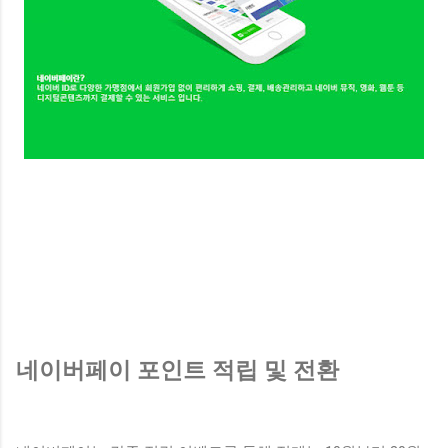
네이버페이 포인트 적립 및 전환