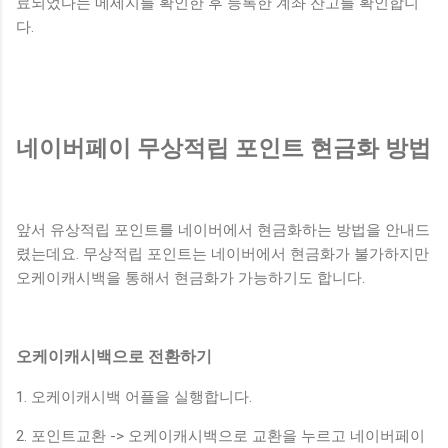
료되었다는 메세지를 확인한 후 등록한 계좌 잔고를 확인합니
다.
네이버페이 무상적립 포인트 현금화 방법
앞서 유상적립 포인트를 네이버에서 현금화하는 방법을 안내드
렸는데요. 무상적립 포인트는 네이버에서 현금화가 불가하지만
오케이캐시백을 통해서 현금화가 가능하기도 합니다.
오케이캐시백으로 전환하기
1. 오케이캐시백 어플을 실행합니다.
2. 포인트교환 -> 오케이캐시백으로 교환을 누르고 네이버페이