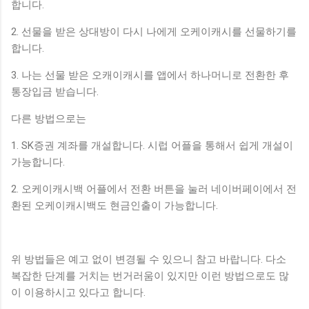
합니다.
2. 선물을 받은 상대방이 다시 나에게 오케이캐시를 선물하기를
합니다.
3. 나는 선물 받은 오캐이캐시를 앱에서 하나머니로 전환한 후
통장입금 받습니다.
다른 방법으로는
1. SK증권 계좌를 개설합니다. 시럽 어플을 통해서 쉽게 개설이
가능합니다.
2. 오케이캐시백 어플에서 전환 버튼을 눌러 네이버페이에서 전
환된 오케이캐시백도 현금인출이 가능합니다.
위 방법들은 예고 없이 변경될 수 있으니 참고 바랍니다. 다소
복잡한 단계를 거치는 번거러움이 있지만 이런 방법으로도 많
이 이용하시고 있다고 합니다.