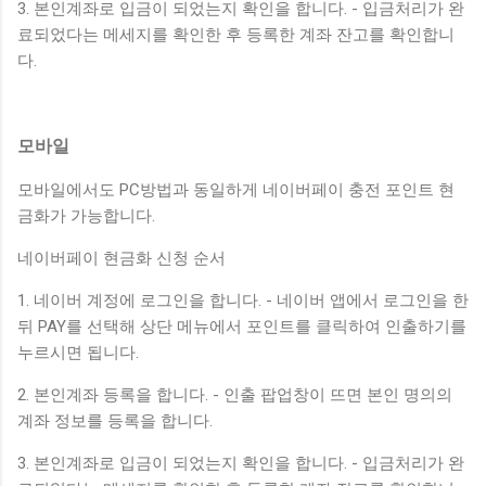
3. 본인계좌로 입금이 되었는지 확인을 합니다. - 입금처리가 완
료되었다는 메세지를 확인한 후 등록한 계좌 잔고를 확인합니
다.
모바일
모바일에서도 PC방법과 동일하게 네이버페이 충전 포인트 현
금화가 가능합니다.
네이버페이 현금화 신청 순서
1. 네이버 계정에 로그인을 합니다. - 네이버 앱에서 로그인을 한
뒤 PAY를 선택해 상단 메뉴에서 포인트를 클릭하여 인출하기를
누르시면 됩니다.
2. 본인계좌 등록을 합니다. - 인출 팝업창이 뜨면 본인 명의의
계좌 정보를 등록을 합니다.
3. 본인계좌로 입금이 되었는지 확인을 합니다. - 입금처리가 완