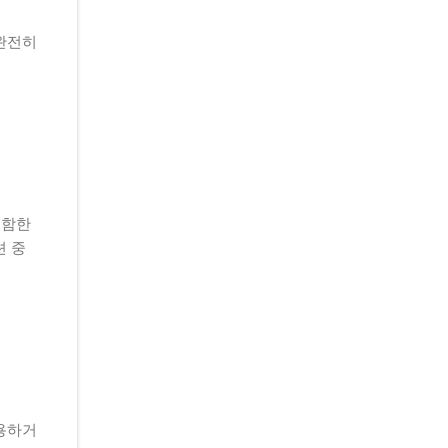
완전히
포함한
션 중
용하거