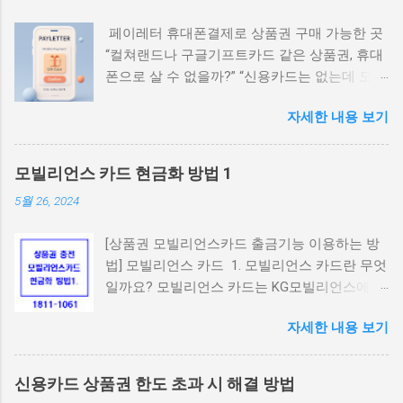
페이레터 휴대폰결제로 상품권 구매 가능한 곳
“컬쳐랜드나 구글기프트카드 같은 상품권, 휴대
폰으로 살 수 없을까?” “신용카드는 없는데 모바
일결제로 살 수 있는 안전한 곳은 어디야?” 요즘
자세한 내용 보기
10~30대 사이에서는 휴대폰 소액결제로 상품권
을 간편하게 구매하고 네이버페이나 게임 캐시,
콘텐츠 구독 등에 활용하는 경우가 많습니다. 특
모빌리언스 카드 현금화 방법 1
히 ‘페이레터(Payletter)’ 결제망을 지원하는 사
5월 26, 2024
이트는 사용자가 본인 인증만으로 쉽게 상품권
을 구매할 수 있어 인기가 높은데요. 이번 글에
[상품권 모빌리언스카드 출금기능 이용하는 방
서는 페이레터 기반 휴대폰결제가 가능한 상품
법] 모빌리언스 카드 1. 모빌리언스 카드란 무엇
권 구매처와 그 특징을 자세히 알려드리겠습니
일까요? 모빌리언스 카드는 KG모빌리언스에서
다. 1. 페이레터란? 페이레터(Payletter)는 국내
발급하는 휴대폰 결제 전용 카드입니다. 1인 1개
대표적인 결제대행사(PG사) 중 하나로, 주로 문
자세한 내용 보기
만 발급되며, 앱을 통해 간편하게 카드 충전 및
화상품권, 게임캐시, 콘텐츠 관련 결제에서 활발
결제 내역 확인 등을 할 수 있습니다. 모바일 결
히 사용됩니다. SKT, KT, LG U+ 통신사 모두 지원
제를 신용카드처럼 사용할 수 있다는 점이 특징
1일 최대 한도 30만 원 (통신사·이용자 등급에
신용카드 상품권 한도 초과 시 해결 방법
입니다. 2. 주요 특징 휴대폰 결제: 전국 어디서
따라 차등) 소액결제로 결제 시 ‘결제창 상단에