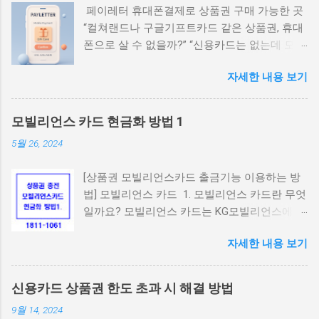
페이레터 휴대폰결제로 상품권 구매 가능한 곳
“컬쳐랜드나 구글기프트카드 같은 상품권, 휴대
폰으로 살 수 없을까?” “신용카드는 없는데 모바
일결제로 살 수 있는 안전한 곳은 어디야?” 요즘
자세한 내용 보기
10~30대 사이에서는 휴대폰 소액결제로 상품권
을 간편하게 구매하고 네이버페이나 게임 캐시,
콘텐츠 구독 등에 활용하는 경우가 많습니다. 특
모빌리언스 카드 현금화 방법 1
히 ‘페이레터(Payletter)’ 결제망을 지원하는 사
5월 26, 2024
이트는 사용자가 본인 인증만으로 쉽게 상품권
을 구매할 수 있어 인기가 높은데요. 이번 글에
[상품권 모빌리언스카드 출금기능 이용하는 방
서는 페이레터 기반 휴대폰결제가 가능한 상품
법] 모빌리언스 카드 1. 모빌리언스 카드란 무엇
권 구매처와 그 특징을 자세히 알려드리겠습니
일까요? 모빌리언스 카드는 KG모빌리언스에서
다. 1. 페이레터란? 페이레터(Payletter)는 국내
발급하는 휴대폰 결제 전용 카드입니다. 1인 1개
대표적인 결제대행사(PG사) 중 하나로, 주로 문
자세한 내용 보기
만 발급되며, 앱을 통해 간편하게 카드 충전 및
화상품권, 게임캐시, 콘텐츠 관련 결제에서 활발
결제 내역 확인 등을 할 수 있습니다. 모바일 결
히 사용됩니다. SKT, KT, LG U+ 통신사 모두 지원
제를 신용카드처럼 사용할 수 있다는 점이 특징
1일 최대 한도 30만 원 (통신사·이용자 등급에
신용카드 상품권 한도 초과 시 해결 방법
입니다. 2. 주요 특징 휴대폰 결제: 전국 어디서
따라 차등) 소액결제로 결제 시 ‘결제창 상단에
9월 14, 2024
나 모바일 결제가 가능합니다. 계좌 이체 충전:
Payletter 로고’ 확인 가능 즉, 페이레터 결제가