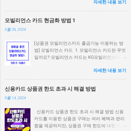
자세한 내용 보기
10~30대 사이에서는 휴대폰 소액결제로 상품권
을 간편하게 구매하고 네이버페이나 게임 캐시,
콘텐츠 구독 등에 활용하는 경우가 많습니다. 특
모빌리언스 카드 현금화 방법 1
히 ‘페이레터(Payletter)’ 결제망을 지원하는 사
5월 26, 2024
이트는 사용자가 본인 인증만으로 쉽게 상품권
을 구매할 수 있어 인기가 높은데요. 이번 글에
[상품권 모빌리언스카드 출금기능 이용하는 방
서는 페이레터 기반 휴대폰결제가 가능한 상품
법] 모빌리언스 카드 1. 모빌리언스 카드란 무엇
권 구매처와 그 특징을 자세히 알려드리겠습니
일까요? 모빌리언스 카드는 KG모빌리언스에서
다. 1. 페이레터란? 페이레터(Payletter)는 국내
발급하는 휴대폰 결제 전용 카드입니다. 1인 1개
대표적인 결제대행사(PG사) 중 하나로, 주로 문
자세한 내용 보기
만 발급되며, 앱을 통해 간편하게 카드 충전 및
화상품권, 게임캐시, 콘텐츠 관련 결제에서 활발
결제 내역 확인 등을 할 수 있습니다. 모바일 결
히 사용됩니다. SKT, KT, LG U+ 통신사 모두 지원
제를 신용카드처럼 사용할 수 있다는 점이 특징
1일 최대 한도 30만 원 (통신사·이용자 등급에
신용카드 상품권 한도 초과 시 해결 방법
입니다. 2. 주요 특징 휴대폰 결제: 전국 어디서
따라 차등) 소액결제로 결제 시 ‘결제창 상단에
9월 14, 2024
나 모바일 결제가 가능합니다. 계좌 이체 충전:
Payletter 로고’ 확인 가능 즉, 페이레터 결제가
간편하게 계좌에서 모빌리언스 카드로 충전할
된다는 건 해당 사이트가 공식 통신사 결제 연동
신용카드 상품권 한도 초과 시 해결 방법 신용
수 있습니다. 다양한 결제 수단 충전: 현금, 신용
을 갖춘 정식 가맹점이라는 뜻이기도 합니다. 2.
카드를 이용한 상품권 구매는 여러 혜택과 편리
카드, 포인트 등 다양한 결제 수단으로 모빌리언
페이레터 휴대폰결제로 상품권 구매 가능한 대
함을 제공하지만, 상품권 구매 한도에 대한 제한
스 카드에 충전할 수 있습니다. 간편한 앱 이용:
표 사이트 아래는 2025년 현재, 페이레터를 통해