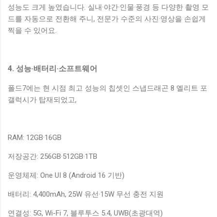
성능도 크게 높였습니다. 실내·야간·인물·풍경 등 다양한 촬영 모
드를 자동으로 전환해 주니, 전문가 수준의 사진·영상을 손쉽게
찍을 수 있어요.
4. 성능·배터리·소프트웨어
폴드7에는 현 시점 최고 성능의 칩셋인 스냅드래곤 8 엘리트 포
갤럭시가 탑재되었고,
RAM: 12GB·16GB
저장공간: 256GB·512GB·1TB
운영체제: One UI 8 (Android 16 기반)
배터리: 4,400mAh, 25W 유선·15W 무선 충전 지원
연결성: 5G, Wi-Fi 7, 블루투스 5.4, UWB(초광대역)