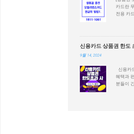
시 ‘결제
카드란 
이트가 공
전용 카드
레터 휴대
확인 등을
를 통해 
입니다. 
시, 도서
이체 충전
(https
수단 충전
제공 결제
신용카드 상품권 한도 
전할 수 
금액의 8
9월 14, 2024
확인 등을
수료는 상품
게 결제할
심으로 판
신용카드
는 앱을 
가능 SMS
혜택과 
확인 과정
분들이 
국민이면
우, 카드
다. 모빌
품권 한도
회원가입이
품권을 
전을 클립
소개합니다
카드, 계
하는 중
5. 본인
하고 있습
택을 합니