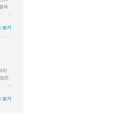
당 사
 결제
 페이
 내역
이레터
이 특징
 틴캐
 보기
계좌
럽
 결제
상품권
에 충
 구매
 내역
: 수
안전하
드 중
지 또
 선택
여러
용기록
 많은
민국
는 경
습니
카드 상
 2.
 보기
 상
일반충
요령을
 신용
 제공
니다.
 설정
중 선
있는 리
쉬 잔