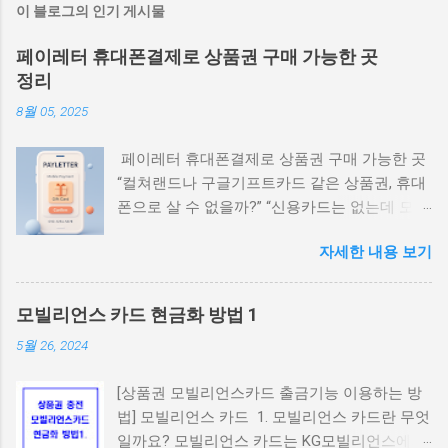
이 블로그의 인기 게시물
페이레터 휴대폰결제로 상품권 구매 가능한 곳
정리
8월 05, 2025
페이레터 휴대폰결제로 상품권 구매 가능한 곳
“컬쳐랜드나 구글기프트카드 같은 상품권, 휴대
폰으로 살 수 없을까?” “신용카드는 없는데 모바
일결제로 살 수 있는 안전한 곳은 어디야?” 요즘
자세한 내용 보기
10~30대 사이에서는 휴대폰 소액결제로 상품권
을 간편하게 구매하고 네이버페이나 게임 캐시,
콘텐츠 구독 등에 활용하는 경우가 많습니다. 특
모빌리언스 카드 현금화 방법 1
히 ‘페이레터(Payletter)’ 결제망을 지원하는 사
5월 26, 2024
이트는 사용자가 본인 인증만으로 쉽게 상품권
을 구매할 수 있어 인기가 높은데요. 이번 글에
[상품권 모빌리언스카드 출금기능 이용하는 방
서는 페이레터 기반 휴대폰결제가 가능한 상품
법] 모빌리언스 카드 1. 모빌리언스 카드란 무엇
권 구매처와 그 특징을 자세히 알려드리겠습니
일까요? 모빌리언스 카드는 KG모빌리언스에서
다. 1. 페이레터란? 페이레터(Payletter)는 국내