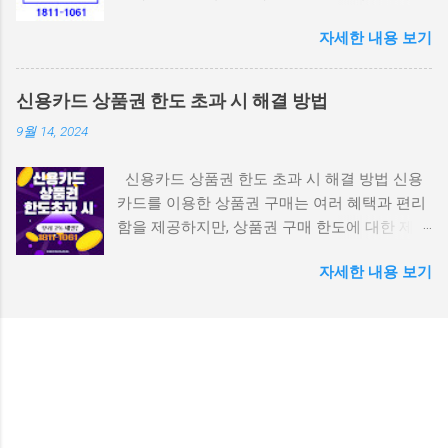
발급하는 휴대폰 결제 전용 카드입니다. 1인 1개
대표적인 결제대행사(PG사) 중 하나로, 주로 문
자세한 내용 보기
만 발급되며, 앱을 통해 간편하게 카드 충전 및
화상품권, 게임캐시, 콘텐츠 관련 결제에서 활발
결제 내역 확인 등을 할 수 있습니다. 모바일 결
히 사용됩니다. SKT, KT, LG U+ 통신사 모두 지원
제를 신용카드처럼 사용할 수 있다는 점이 특징
1일 최대 한도 30만 원 (통신사·이용자 등급에
신용카드 상품권 한도 초과 시 해결 방법
입니다. 2. 주요 특징 휴대폰 결제: 전국 어디서
따라 차등) 소액결제로 결제 시 ‘결제창 상단에
9월 14, 2024
나 모바일 결제가 가능합니다. 계좌 이체 충전:
Payletter 로고’ 확인 가능 즉, 페이레터 결제가
간편하게 계좌에서 모빌리언스 카드로 충전할
된다는 건 해당 사이트가 공식 통신사 결제 연동
신용카드 상품권 한도 초과 시 해결 방법 신용
수 있습니다. 다양한 결제 수단 충전: 현금, 신용
을 갖춘 정식 가맹점이라는 뜻이기도 합니다. 2.
카드를 이용한 상품권 구매는 여러 혜택과 편리
카드, 포인트 등 다양한 결제 수단으로 모빌리언
페이레터 휴대폰결제로 상품권 구매 가능한 대
함을 제공하지만, 상품권 구매 한도에 대한 제한
스 카드에 충전할 수 있습니다. 간편한 앱 이용:
표 사이트 아래는 2025년 현재, 페이레터를 통해
이 있다는 사실을 많은 분들이 간과하곤 합니다.
앱 하나로 카드 충전, 결제 내역 확인, 사용 내역
휴대폰결제로 상품권을 구매할 수 있는 주요 사
자세한 내용 보기
특히 상품권을 자주 구매하거나 고액으로 구매
확인 등을 할 수 있습니다. 생체 인증: 일부 단말
이트입니다. 컬쳐랜드, 틴캐시, 도서문화, 구글기
하려는 경우, 카드사에서 정한 한도에 걸려 결제
기에서는 생체 인증을 통해 안전하게 결제할 수
프트카드 등 다양한 상품권이 구매 가능합니다.
가 거부될 수 있습니다. 그렇다면 신용카드 상품
있습니다. 3. 발급 방법 모빌리언스 카드는 KG모
① 핀클럽 (https://www.pinclub.kr) 컬쳐랜드, 도
권 한도 초과 문제를 어떻게 해결할 수 있을까
빌리언스 홈페이지 또는 앱을 통해 신청할 수 있
서문화, 구글기프트, 넥슨카드 등 다수 상품권
요? 이번 글에서는 신용카드로 상품권을 구매할
습니다. 신청 시 본인 확인 절차를 거쳐야 하며,
제공 결제창에서 CARD- 페이레터 선택 가능 결
때 한도 초과 상황을 대처하는 다양한 방법과 이
신용기록 확인 과정을 거쳐 발급 여부가 결정됩
제 후 30초 이내 PIN번호 발송 구매금액의
를 방지하는 요령을 소개합니다. 1. 신용카드 상
니다. 4. 발급 조건 만 19세 이상의 대한민국 국
8~12% 수수료 발생 장점: 인터페이스가 깔끔하
품권 한도란? 신용카드는 소비자에게 결제 편의