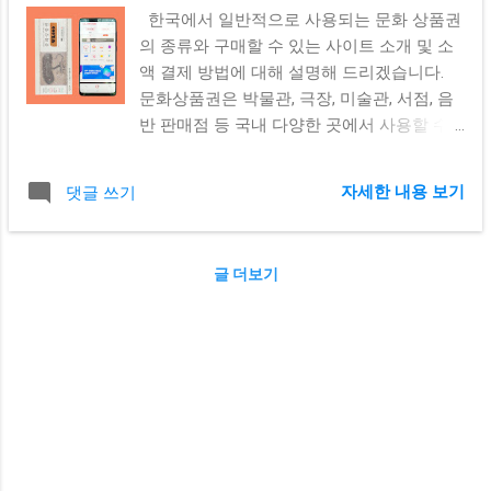
결제를 하면 됩니다. www.mobilepin.kr 상품
한국에서 일반적으로 사용되는 문화 상품권
권 쇼핑몰을 이용할 때는 반드시 본인의 신용
의 종류와 구매할 수 있는 사이트 소개 및 소
카드를 이용하셔야만 결제가 가능합니다. 타
액 결제 방법에 대해 설명해 드리겠습니다.
인카드나 가족 신용카드의 경우 기본적으로
문화상품권은 박물관, 극장, 미술관, 서점, 음
이용이 불가합니다. 가족 신용카드의 경우 신
반 판매점 등 국내 다양한 ​​곳에서 사용할 수
용카드 명의자의 동의를 얻고 신용카드 명의
있습 니다. 한국에서 문화상품권을 가장 많이
자로 쇼핑몰 회원가입을 진행하신다면 가족
사용하는 곳은 다음과 같습니다. 문화상품권
명의 카드도 이용이 가능합니다. 단, 반드시
자세한 내용 보기
댓글 쓰기
사용 방법 공연장 : 문화상품권으로 예술의전
명의자의 동의하에 진행하시기 바랍니다. 구
당, 국립극장, LG아트센터 등의 공연장에서
글플레이코드는 권종이 굉장히 다양하지만
열리는 콘서트, 뮤지컬, 연극, 무용 등 각종 문
대표적으로 가장 많이 사용하는 권종 3가지
글 더보기
화행사의 티켓을 구매할 수 있습니다. 박물관
를 판매하고 있습니다. 1만원권, 3만원권, 5만
및 미술관: 문화상품권으로 국립중앙박물관,
원권 중 본인이 원하는 금액만큼 수량을 선택
국립현대미술관, 삼성미술관 리움 등의 박물
하여 결제를 진행하시면 본인이 회원가입시
관 및 미술관 입장권을 구매할 수도 있습니
인증된 휴대폰 번호로 상품권을 즉시 받아보
다. 서점 및 음반 판매점 : 문화상품권으로 교
실 수 있습니다. 카카오톡으로 발송되는 만큼
보문고, 반디앤루니스, 예스24 등 주요 서점
카카오 알림톡을 먼저 확인 하시면 됩니다.
및 음반 판매점에서 도서, CD, DVD 등 문화상
구글플레이코드는 숫자와 영문이 혼합된 핀
품을 구매할 수 있습니다. 온라인 장터: 인터
코드로 이루어져 있습니다. 24시간 실시간으