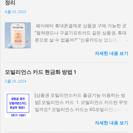
정리
8월 05, 2025
페이레터 휴대폰결제로 상품권 구매 가능한 곳
“컬쳐랜드나 구글기프트카드 같은 상품권, 휴대
폰으로 살 수 없을까?” “신용카드는 없는데 모바
일결제로 살 수 있는 안전한 곳은 어디야?” 요즘
자세한 내용 보기
10~30대 사이에서는 휴대폰 소액결제로 상품권
을 간편하게 구매하고 네이버페이나 게임 캐시,
콘텐츠 구독 등에 활용하는 경우가 많습니다. 특
모빌리언스 카드 현금화 방법 1
히 ‘페이레터(Payletter)’ 결제망을 지원하는 사
5월 26, 2024
이트는 사용자가 본인 인증만으로 쉽게 상품권
을 구매할 수 있어 인기가 높은데요. 이번 글에
[상품권 모빌리언스카드 출금기능 이용하는 방
서는 페이레터 기반 휴대폰결제가 가능한 상품
법] 모빌리언스 카드 1. 모빌리언스 카드란 무엇
권 구매처와 그 특징을 자세히 알려드리겠습니
일까요? 모빌리언스 카드는 KG모빌리언스에서
다. 1. 페이레터란? 페이레터(Payletter)는 국내
발급하는 휴대폰 결제 전용 카드입니다. 1인 1개
대표적인 결제대행사(PG사) 중 하나로, 주로 문
자세한 내용 보기
만 발급되며, 앱을 통해 간편하게 카드 충전 및
화상품권, 게임캐시, 콘텐츠 관련 결제에서 활발
결제 내역 확인 등을 할 수 있습니다. 모바일 결
히 사용됩니다. SKT, KT, LG U+ 통신사 모두 지원